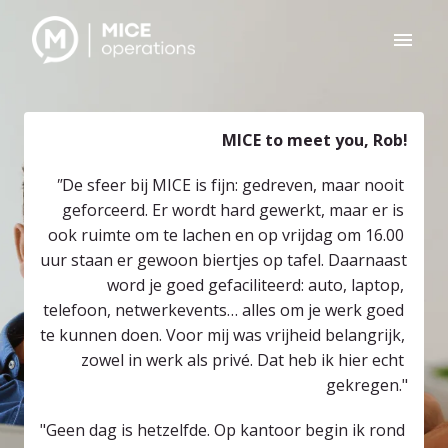
Overslaan
naar
Homepagina
content
MICE to meet you, Rob!
"
De sfeer bij MICE is fijn: gedreven, maar nooit 
geforceerd. Er wordt hard gewerkt, maar er is 
ook ruimte om te lachen en op vrijdag om 16.00 
uur staan er gewoon biertjes op tafel. Daarnaast 
word je goed gefaciliteerd: auto, laptop, 
telefoon, netwerk­events… alles om je werk goed 
te kunnen doen. Voor mij was vrijheid belangrijk, 
zowel in werk als privé. Dat heb ik hier echt 
gekregen."
"Geen dag is hetzelfde. Op kantoor begin ik rond 